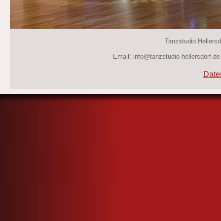
Tanzstudio Hellersdo
Email: info@tanzstudio-hellersdorf.de
Date